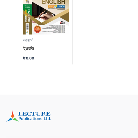
অনার্স
ইংরেজি
৳
0.00