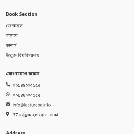
Book Section
জেনারেল
মাদ্রাসা
অনার্স
উম্মুক্ত বিশ্ববিদ্যালয়
যোগাযোগ করুন
০১৯৪৪০০০৫৫৫
০১৯৪৪০০০৫৫৫
info@lecturebd.info
37 নর্থব্রুক হল রোড, ঢাকা
Address