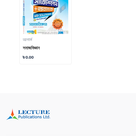
অনার্স
সমাজবিজ্ঞান
৳
0.00