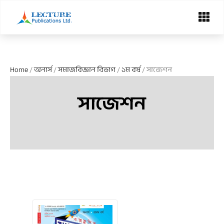
Skip
Menu
to
content
Home
/
অনার্স
/
সমাজবিজ্ঞান বিভাগ
/
১ম বর্ষ
/ সাজেশন
সাজেশন