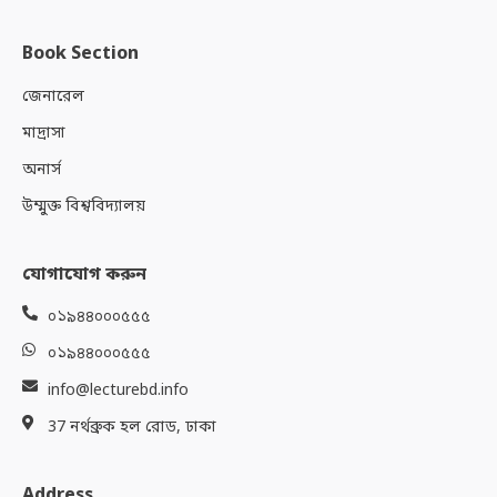
Book Section
জেনারেল
মাদ্রাসা
অনার্স
উম্মুক্ত বিশ্ববিদ্যালয়
যোগাযোগ করুন
০১৯৪৪০০০৫৫৫
০১৯৪৪০০০৫৫৫
info@lecturebd.info
37 নর্থব্রুক হল রোড, ঢাকা
Address