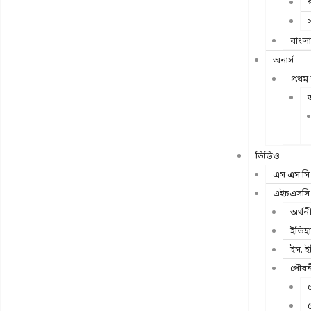
প
বাংলা
অনার্স
প্রথম 
ভিডিও
এস এস সি
এইচএসসি
অর্থন
ইতিহ
ইস. ই
পৌরন