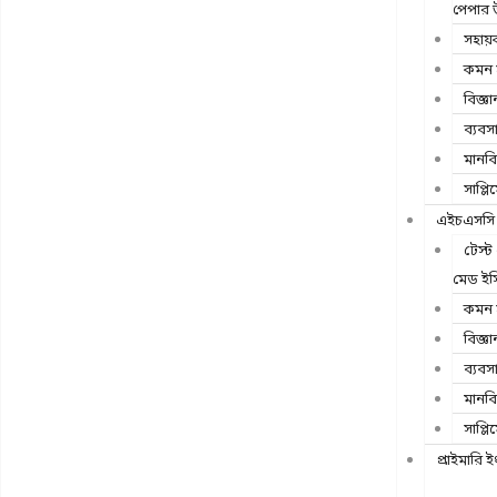
পেপার 
সহায়
কমন স
বিজ্ঞা
ব্যবস
মানব
সাপ্লিম
এইচএসসি
টেস্
মেড ইস
কমন স
বিজ্ঞা
ব্যবস
মানব
সাপ্লিম
প্রাইমারি ই