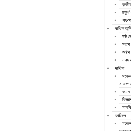
তৃতীয়
চতুর্থ 
পঞ্চম 
দাখিল জুন
ষষ্ঠ শ্
সপ্তম 
অষ্টম 
নবম শ
দাখিল
মডেল 
সাজেশন্
কমন স
বিজ্ঞা
মানব
ফাজিল
মডেল 