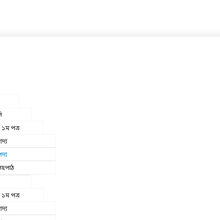
ি
 ১ম পত্র
দ্য
দ্য
সহপাঠ
 ১ম পত্র
দ্য