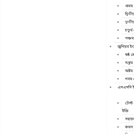
প্রথম 
দ্বিতী
তৃতীয়
চতুর্থ 
পঞ্চম 
জুনিয়র ইং
ষষ্ঠ শ্
সপ্তম 
অষ্টম 
নবম শ
এসএসসি ইং
টেস্
ইজি
সহায়
কমন স