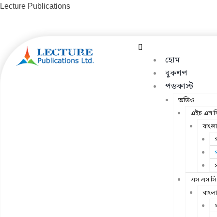
Skip
Lecture Publications
to
content
Menu
হোম
বুকশপ
পডকাস্ট
অডিও
এইচ এস স
বাংলা
গ
প
এস এস সি
বাংলা
গ