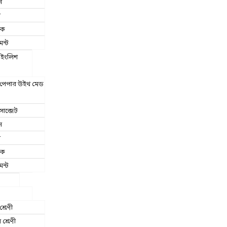
ন
া
িক
েন্ট
ইংলিশ
ট পেপার উইথ মেড
াব্জেট
ন
া
িক
েন্ট
শ্রেণী
য় শ্রেণী