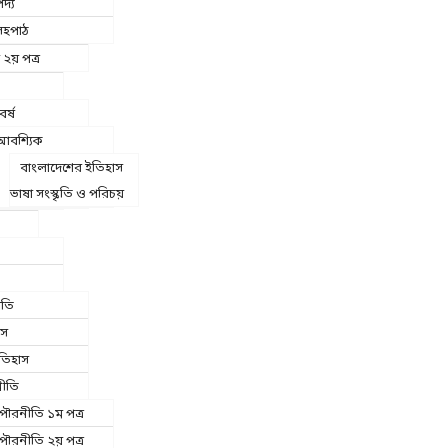
দ্য
সহপাঠ
 ২য় পত্র
বর্ষ
আবশ্যিক
বাংলাদেশের ইতিহাস
ভাষা সংস্কৃতি ও পরিচয়
ীতি
াস
তিহাস
ীতি
পৌরনীতি ১ম পত্র
পৌরনীতি ২য় পত্র