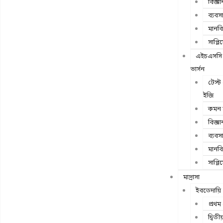
বিজ্ঞা
ব্যবস
মানব
সাপ্লিম
এইচএসসি 
ভার্সন
টেস্
ইজি
কমন স
বিজ্ঞা
ব্যবস
মানব
সাপ্লিম
মাদ্রাসা
ইবতেদায়ি
প্রথম 
দ্বিতী