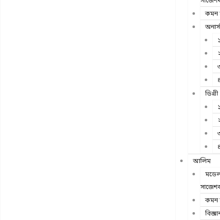
সাজেশন্
কমন স
অনার্স
১
২
৩
৪
ডিগ্রী
১
২
৩
৪
আলিম
মডেল 
সাজেশন্
কমন স
বিজ্ঞা