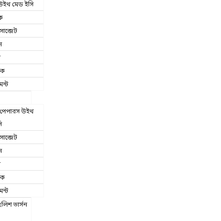
উইথ মেড ইসি
ক
াব্জেট
ন
া
িক
েন্ট
ট পেপারস উইথ
ি
াব্জেট
ন
া
িক
েন্ট
ংলিশ ভার্সন