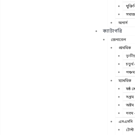
যুক্তিব
সমাজ 
অনার্স
ক্যাটাগরি
জেনারেল
প্রাথমিক
তৃতীয়
চতুর্থ 
পঞ্চম 
ম্যাধমিক
ষষ্ঠ শ্
সপ্তম 
অষ্টম 
নবম –
এসএসসি
টেস্ট