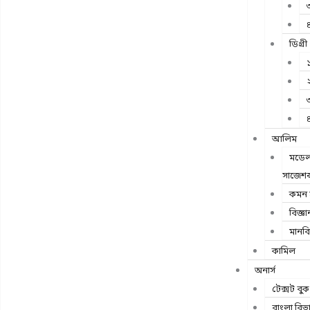
৩
৪
ডিগ্রী
১
২
৩
৪
আলিম
মডেল 
সাজেশন্
কমন স
বিজ্ঞা
মানব
কামিল
অনার্স
টেক্সট বুক
বাংলা বিভ