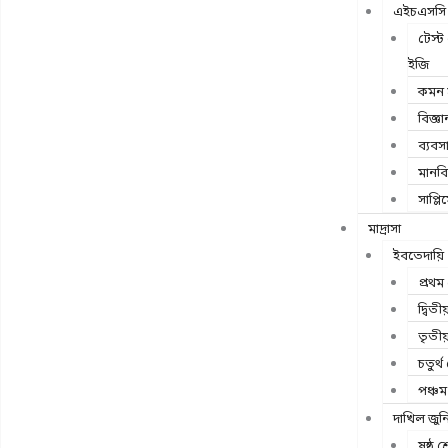
এইচএসসি ই
টেস্
ইজি
কমন স
বিজ্ঞা
ব্যবস
মানব
সাপ্লিম
মাদ্রাসা
ইবতেদায়ি
প্রথম 
দ্বিতী
তৃতীয়
চতুর্থ 
পঞ্চম 
দাখিল জুন
ষষ্ঠ শ্