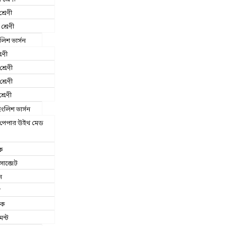
শ্রেণী
শ্রেণী
লিশ ভার্সন
রেণী
শ্রেণী
শ্রেণী
্রেণী
লিশ ভার্সন
ট পেপার উইথ মেড
ক
াব্জেট
ন
া
িক
েন্ট