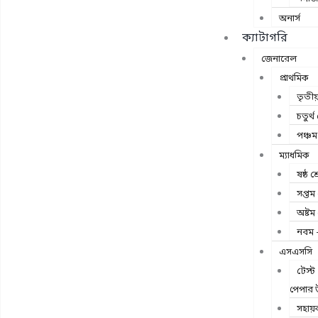
অনার্স
ক্যাটাগরি
জেনারেল
প্রাথমিক
তৃতীয়
চতুর্থ 
পঞ্চম 
ম্যাধমিক
ষষ্ঠ শ্
সপ্তম 
অষ্টম 
নবম –
এসএসসি
টেস্ট
পেপার 
সহায়