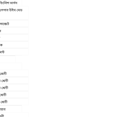
ংলিশ ভার্সন
ট পেপার উইথ মেড
াব্জেট
ন
া
িক
েন্ট
শ্রেণী
য় শ্রেণী
 শ্রেণী
শ্রেণী
শ্রেণী
িয়ার
রেণী