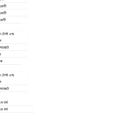
শ্রেণী
শ্রেণী
্রেণী
টেস্ট এন্ড
স
াব্জেট
ন
িক
টেস্ট এন্ড
স
াব্জেট
ম বর্ষ
য় বর্ষ