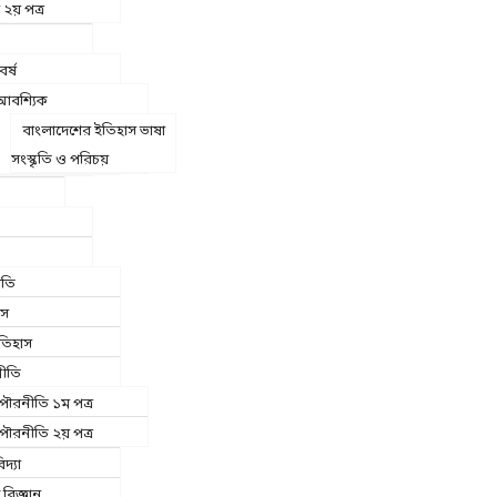
 ২য় পত্র
বর্ষ
আবশ্যিক
বাংলাদেশের ইতিহাস ভাষা
সংস্কৃতি ও পরিচয়
ীতি
াস
তিহাস
ীতি
পৌরনীতি ১ম পত্র
পৌরনীতি ২য় পত্র
িদ্যা
বিজ্ঞান