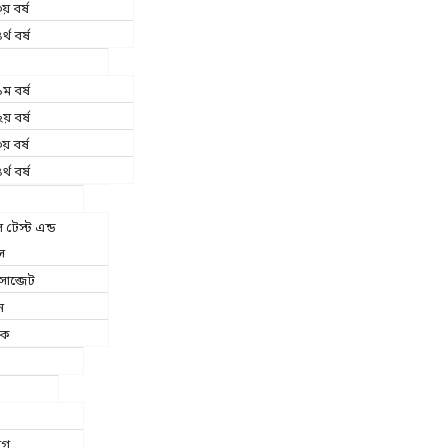
য় বর্ষ
র্থ বর্ষ
ম বর্ষ
য় বর্ষ
য় বর্ষ
র্থ বর্ষ
টেস্ট এন্ড
স
াব্জেট
ন
িক
াগ