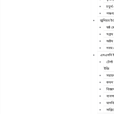
চতুর্থ 
পঞ্চম 
জুনিয়র ইং
ষষ্ঠ শ্
সপ্তম 
অষ্টম 
নবম শ
এসএসসি ইং
টেস্
ইজি
সহায়
কমন স
বিজ্ঞা
ব্যবস
মানব
সাপ্লিম