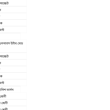
াব্জেট
ন
া
িক
েন্ট
ট পেপারস উইথ মেড
াব্জেট
ন
া
িক
েন্ট
ংলিশ ভার্সন
শ্রেণী
য় শ্রেণী
 শ্রেণী