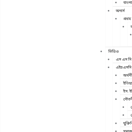
বাংলা
অনার্স
প্রথম 
ভিডিও
এস এস সি
এইচএসসি
অর্থন
ইতিহ
ইস. ই
পৌরন
যুক্তিব
সমাজ 