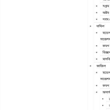
সপ্তম 
অষ্টম 
নবম শ
দাখিল
মডেল 
সাজেশন্
কমন স
বিজ্ঞা
মানব
ফাজিল
মডেল 
সাজেশন্
কমন স
অনার্স
১
২