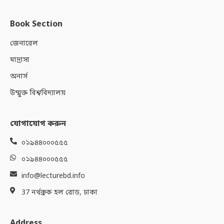
Book Section
জেনারেল
মাদ্রাসা
অনার্স
উম্মুক্ত বিশ্ববিদ্যালয়
যোগাযোগ করুন
০১৯৪৪০০০৫৫৫
০১৯৪৪০০০৫৫৫
info@lecturebd.info
37 নর্থব্রুক হল রোড, ঢাকা
Address