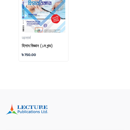
অনার্স
হিসাব বিজ্ঞান (১ম খন্ড)
৳
750.00