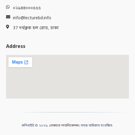
০১৯৪৪০০০৫৫৫
info@lecturebd.info
37 নর্থব্রুক হল রোড, ঢাকা
Address
কপিরাইট © ২০২৬,
লেকচার পাবলিকেশন্স
। সমস্ত অধিকার সংরক্ষিত.