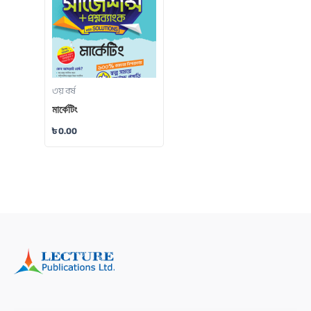
৩য় বর্ষ
মার্কেটিং
৳
0.00