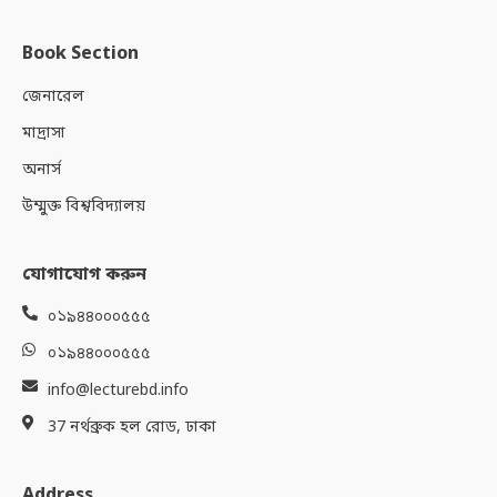
Book Section
জেনারেল
মাদ্রাসা
অনার্স
উম্মুক্ত বিশ্ববিদ্যালয়
যোগাযোগ করুন
০১৯৪৪০০০৫৫৫
০১৯৪৪০০০৫৫৫
info@lecturebd.info
37 নর্থব্রুক হল রোড, ঢাকা
Address