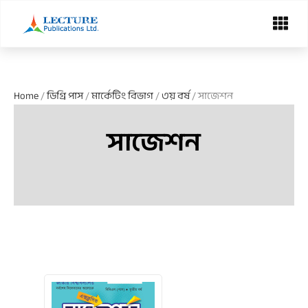
Skip
Menu
to
content
Home
/
ডিগ্রি পাস
/
মার্কেটিং বিভাগ
/
৩য় বর্ষ
/ সাজেশন
সাজেশন