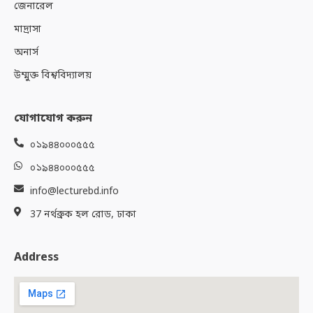
জেনারেল
মাদ্রাসা
অনার্স
উম্মুক্ত বিশ্ববিদ্যালয়
যোগাযোগ করুন
০১৯৪৪০০০৫৫৫
০১৯৪৪০০০৫৫৫
info@lecturebd.info
37 নর্থব্রুক হল রোড, ঢাকা
Address