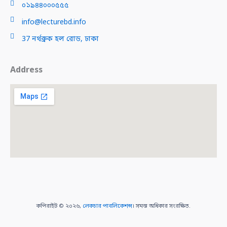
০১৯৪৪০০০৫৫৫
info@lecturebd.info
37 নর্থব্রুক হল রোড, ঢাকা
Address
কপিরাইট © ২০২৬,
লেকচার পাবলিকেশন্স
। সমস্ত অধিকার সংরক্ষিত.