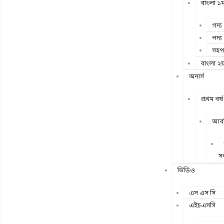
বাংলা ১ম
গদ্য
পদ্য
সহপ
বাংলা ২য়
অনার্স
প্রথম বর্ষ
আবশ
সং
ভিডিও
এস এস সি
এইচএসসি