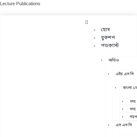
Skip
Lecture Publications
to
content
Menu
হোম
বুকশপ
পডকাস্ট
অডিও
এইচ এস সি
বাংলা ১ম
গদ্য
পদ্য
সহপ
এস এস সি