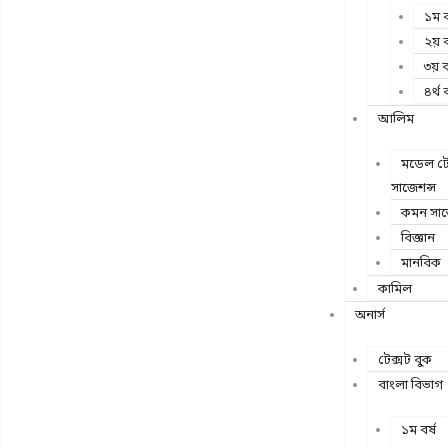
১ম ব
২য় ব
৩য় ব
৪র্থ ব
আলিম
মডেল টেস
সাজেশন্স
কমন সাব
বিজ্ঞান
মানবিক
কামিল
অনার্স
টেক্সট বুক
বাংলা বিভাগ
১ম বর্ষ