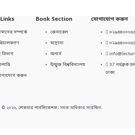
 Links
Book Section
যোগাযোগ করুন
াদের সম্পর্কে
জেনারেল
০১৯৪৪০০০৫
রিচালকগণ
মাদ্রাসা
০১৯৪৪০০০৫
 বিভাগ
অনার্স
info@lectur
যালারি
উম্মুক্ত বিশ্ববিদ্যালয়
37 নর্থব্রুক 
ঢাকা
োগাযোগ করুন
 © ২০২৬,
লেকচার পাবলিকেশন্স
। সমস্ত অধিকার সংরক্ষিত.