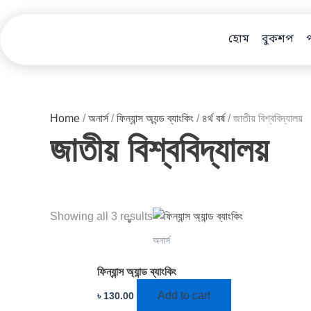
Skip
to
হোম
বুকশপ
content
Home
/
অনার্স
/
ফিন্যান্স অ্যন্ড ব্যাংকিং
/
৪র্থ বর্ষ
/ জাতীয় বিশ্ববিদ্যালয়
জাতীয় বিশ্ববিদ্যালয়
Showing all 3 results
অনার্স
ফিন্যান্স অ্যান্ড ব্যাংকিং
Add to cart
৳
130.00