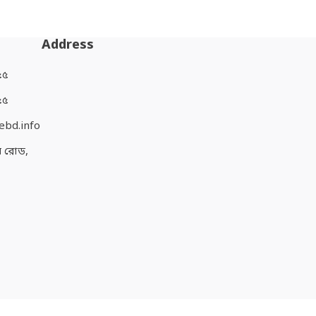
Address
৫৫
৫৫
ebd.info
হল রোড,