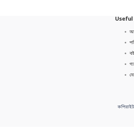
Useful
আম
প
বই
গ্
য
কপিরাইট