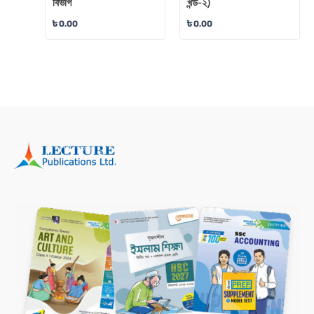
বিভাগ
খন্ড-২)
৳
0.00
৳
0.00