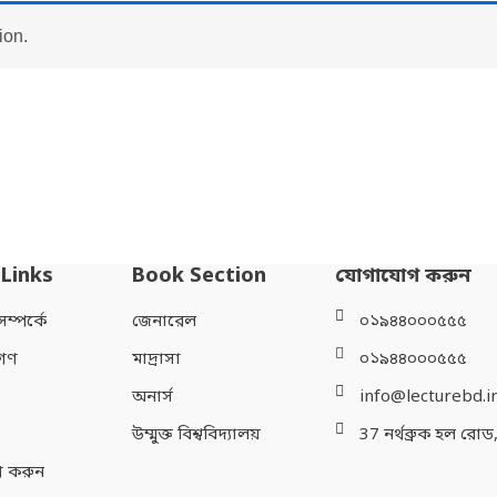
ion.
 Links
Book Section
যোগাযোগ করুন
্পর্কে
জেনারেল
০১৯৪৪০০০৫৫৫
গণ
মাদ্রাসা
০১৯৪৪০০০৫৫৫
অনার্স
info@lecturebd.i
উম্মুক্ত বিশ্ববিদ্যালয়
37 নর্থব্রুক হল রোড
 করুন