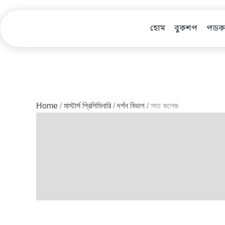
Skip
to
হোম
বুকশপ
পডকা
content
Home
/
মাস্টার্স প্রিলিমিনারি
/
দর্শন বিভাগ
/ সাত কলেজ