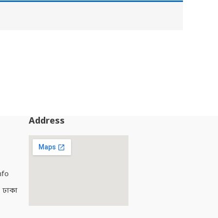
Address
nfo
, ঢাকা