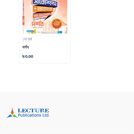
১ম বর্ষ
দর্শন
৳
0.00