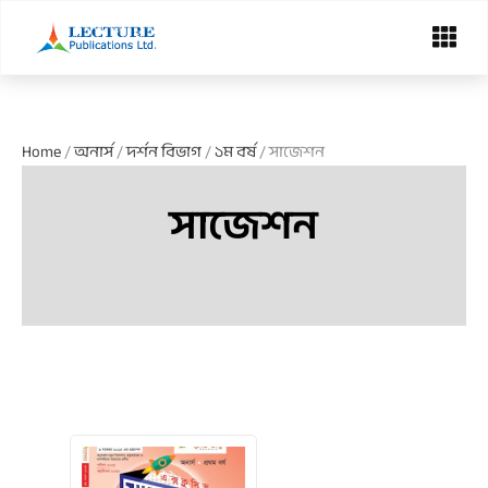
Skip
Menu
to
content
Home
/
অনার্স
/
দর্শন বিভাগ
/
১ম বর্ষ
/ সাজেশন
সাজেশন