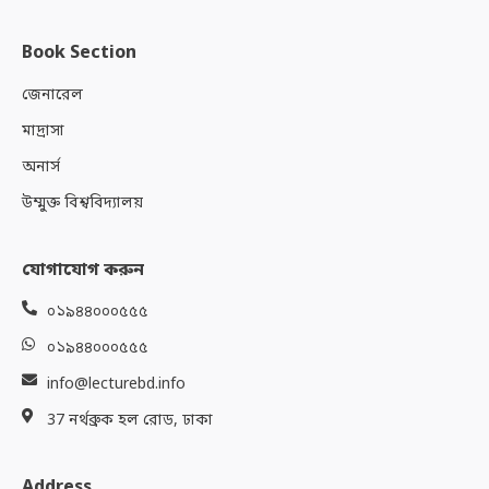
Book Section
জেনারেল
মাদ্রাসা
অনার্স
উম্মুক্ত বিশ্ববিদ্যালয়
যোগাযোগ করুন
০১৯৪৪০০০৫৫৫
০১৯৪৪০০০৫৫৫
info@lecturebd.info
37 নর্থব্রুক হল রোড, ঢাকা
Address