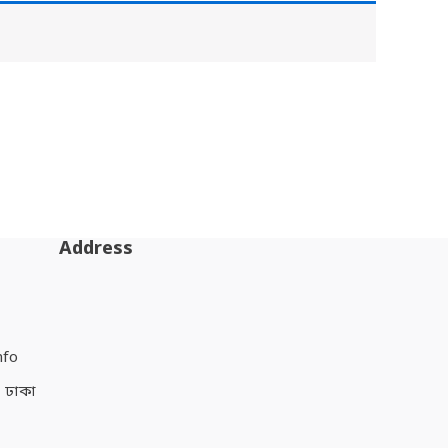
Address
nfo
, ঢাকা