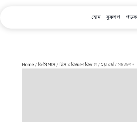
Skip
to
হোম
বুকশপ
পডকা
content
Home
/
ডিগ্রি পাস
/
হিসাববিজ্ঞান বিভাগ
/
২য় বর্ষ
/ সাজেশন