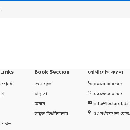
n.
 Links
Book Section
যোগাযোগ করুন
্পর্কে
জেনারেল
০১৯৪৪০০০৫৫৫
গণ
মাদ্রাসা
০১৯৪৪০০০৫৫৫
অনার্স
info@lecturebd.i
উম্মুক্ত বিশ্ববিদ্যালয়
37 নর্থব্রুক হল রোড
 করুন