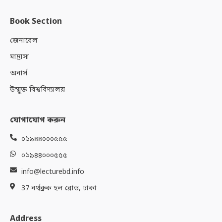
Book Section
জেনারেল
মাদ্রাসা
অনার্স
উম্মুক্ত বিশ্ববিদ্যালয়
যোগাযোগ করুন
০১৯৪৪০০০৫৫৫
০১৯৪৪০০০৫৫৫
info@lecturebd.info
37 নর্থব্রুক হল রোড, ঢাকা
Address