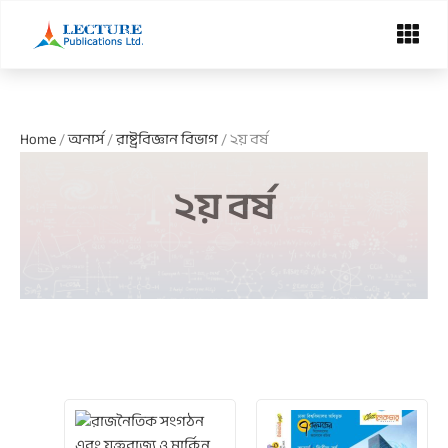
Skip
Menu
to
content
Home
/
অনার্স
/
রাষ্ট্রবিজ্ঞান বিভাগ
/ ২য় বর্ষ
২য় বর্ষ