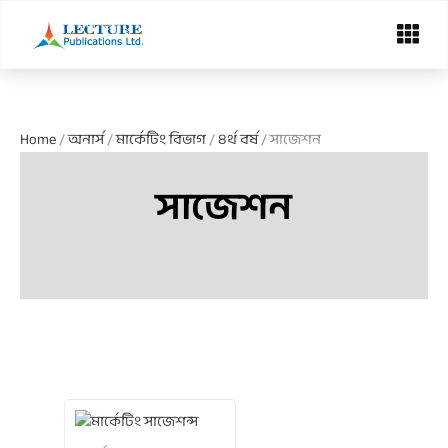
Skip
Menu
to
content
Home
/
অনার্স
/
মার্কেটিং বিভাগ
/
৪র্থ বর্ষ
/ সাজেশন
সাজেশন