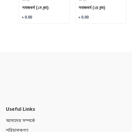
১ম বর্ষ
১ম বর্ষ
সমাজকর্ম (১ম খন্ড)
সমাজকর্ম (২য় খন্ড)
৳
0.00
৳
0.00
Useful Links
আমাদের সম্পর্কে
পরিচালকগণ