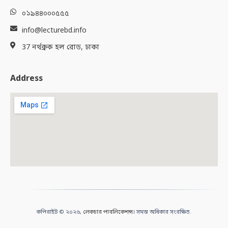
০১৯৪৪০০০৫৫৫
info@lecturebd.info
37 নর্থব্রুক হল রোড, ঢাকা
Address
কপিরাইট © ২০২৬,
লেকচার পাবলিকেশন্স
। সমস্ত অধিকার সংরক্ষিত.