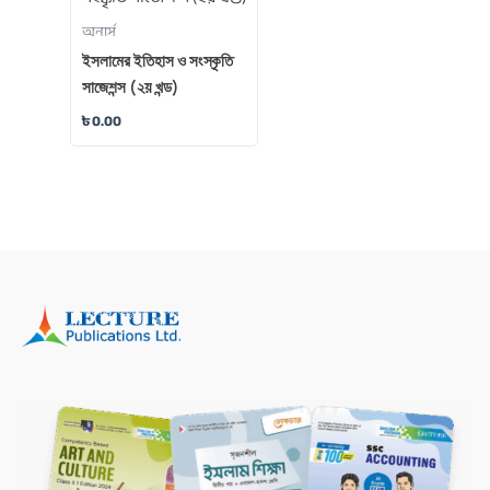
অনার্স
ইসলামের ইতিহাস ও সংস্কৃতি
সাজেশন্স (২য় খন্ড)
৳
0.00