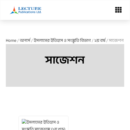
Skip
Menu
to
content
Home
/
অনার্স
/
ইসলামের ইতিহাস ও সংস্কৃতি বিভাগ
/
২য় বর্ষ
/ সাজেশন
সাজেশন