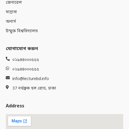
জেনারেল
মাদ্রাসা
অনার্স
উম্মুক্ত বিশ্ববিদ্যালয়
যোগাযোগ করুন
০১৯৪৪০০০৫৫৫
০১৯৪৪০০০৫৫৫
info@lecturebd.info
37 নর্থব্রুক হল রোড, ঢাকা
Address