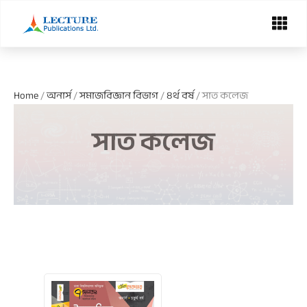
Skip
Menu
to
content
Home
/
অনার্স
/
সমাজবিজ্ঞান বিভাগ
/
৪র্থ বর্ষ
/ সাত কলেজ
সাত কলেজ