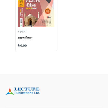
অনার্স
সমাজ বিজ্ঞান
৳
0.00