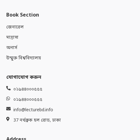
Book Section
জেনারেল
মাদ্রাসা
অনার্স
উম্মুক্ত বিশ্ববিদ্যালয়
যোগাযোগ করুন
০১৯৪৪০০০৫৫৫
০১৯৪৪০০০৫৫৫
info@lecturebd.info
37 নর্থব্রুক হল রোড, ঢাকা
Address