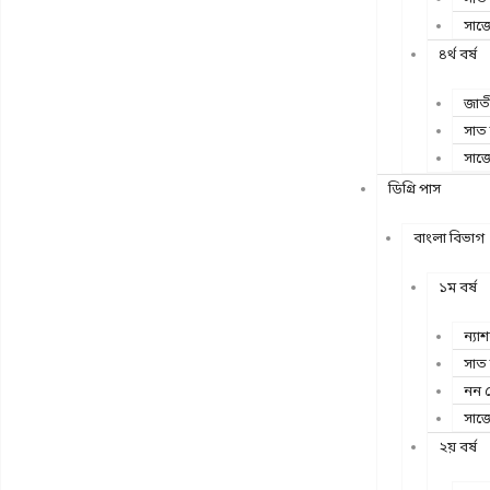
সাজ
৪র্থ বর্ষ
জাতী
সাত
সাজ
ডিগ্রি পাস
বাংলা বিভাগ
১ম বর্ষ
ন্যা
সাত
নন 
সাজ
২য় বর্ষ