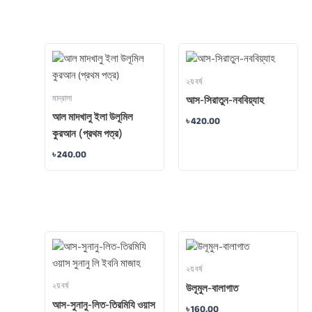
২য় বর্ষ
মাদ্রাসা
আস-সিরাতুন-নববিয়্যাহ
আল মাদখালু ইলা উলূমিল
৳
420.00
কুরআন (প্রথম পত্র)
৳
240.00
২য় বর্ষ
২য় বর্ষ
উলূমুল-বালাগাত
আস-সুনানু-লিত-তিরমিযি ওয়াস
৳
160.00