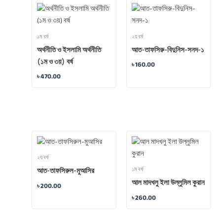
১ম বর্ষ
২য় বর্ষ
অর্থনীতি ও ইসলামি অর্থনীতি
আত-তাফসিরু-বিদুনিস-সনদ-১
(১ম ও ৩য়) বর্ষ
৳
160.00
৳
470.00
২য় বর্ষ
১ম বর্ষ
আত-তাফসিরুল-মুআসির
আল মাদখলু ইলা উল্লুমিল কুরান
৳
200.00
৳
260.00