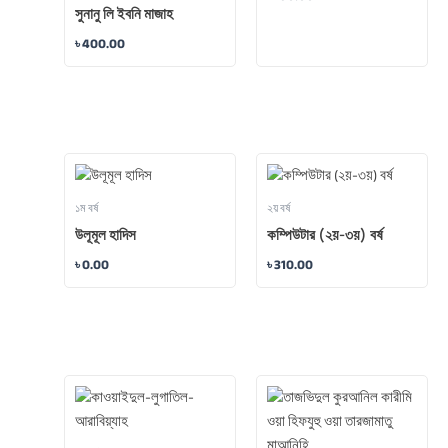
সুনানু লি ইবনি মাজাহ
৳
400.00
১ম বর্ষ
২য় বর্ষ
উলূমূল হাদিস
কম্পিউটার (২য়-৩য়) বর্ষ
৳
0.00
৳
310.00