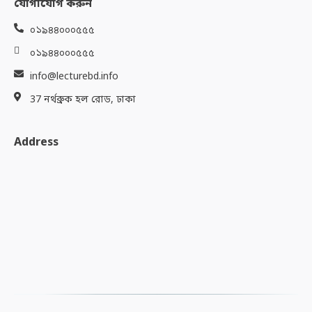
যোগাযোগ করুন
০১৯৪৪০০০৫৫৫
০১৯৪৪০০০৫৫৫
info@lecturebd.info
37 নর্থব্রুক হল রোড, ঢাকা
Address