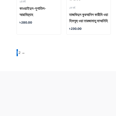
২য় বর্ষ
১ম বর্ষ
কাওয়াইদুল-লুগাতিল-
আরাবিয়্যাহ
তাজভিদুল কুরআনিল কারীমি ওয়া
হিফযুহু ওয়া তারজামাতু মাআনিহি
৳
280.00
৳
230.00
1
2
→