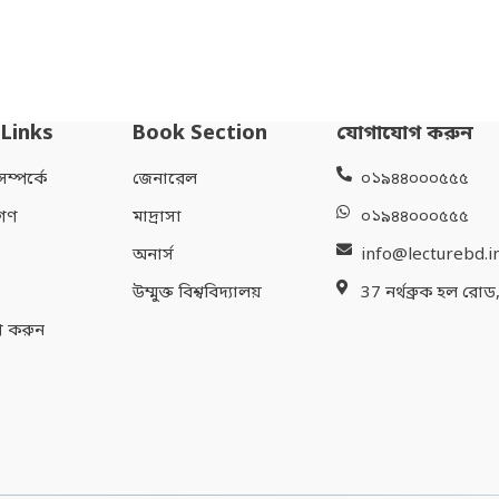
 Links
Book Section
যোগাযোগ করুন
্পর্কে
জেনারেল
০১৯৪৪০০০৫৫৫
গণ
মাদ্রাসা
০১৯৪৪০০০৫৫৫
অনার্স
info@lecturebd.i
উম্মুক্ত বিশ্ববিদ্যালয়
37 নর্থব্রুক হল রোড
 করুন