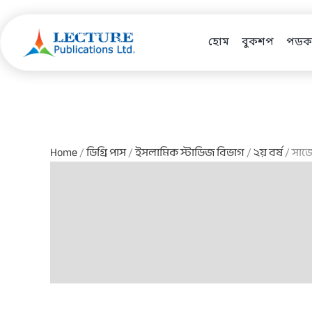
Skip
to
content
হোম
বুকশপ
পডকা
Home
/
ডিগ্রি পাস
/
ইসলামিক স্টাডিজ বিভাগ
/
২য় বর্ষ
/ সা