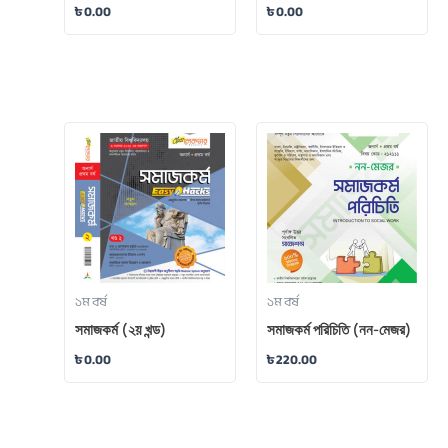
৳
0.00
৳
0.00
১ম বর্ষ
১ম বর্ষ
সমাজকর্ম (২য় খন্ড)
সমাজকর্ম পরিচিতি (নন-মেজর)
৳
0.00
৳
220.00