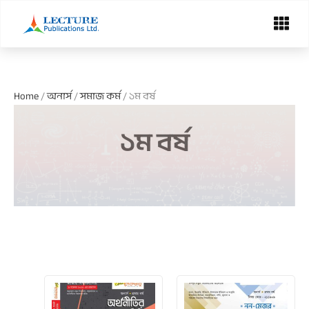
Skip
Menu
to
content
Home
/
অনার্স
/
সমাজ কর্ম
/ ১ম বর্ষ
১ম বর্ষ