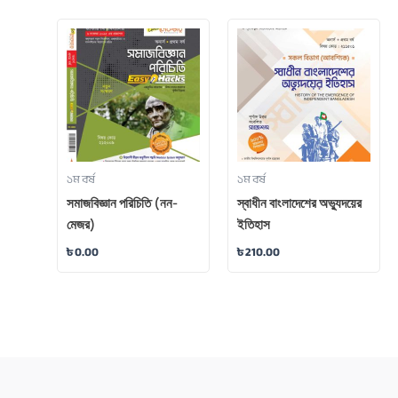
১ম বর্ষ
১ম বর্ষ
সমাজবিজ্ঞান পরিচিতি (নন-
স্বাধীন বাংলাদেশের অভ্যুদয়ের
মেজর)
ইতিহাস
৳
0.00
৳
210.00