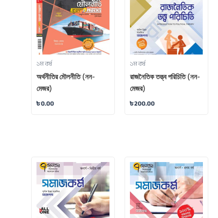
১ম বর্ষ
১ম বর্ষ
অর্থনীতির মৌলনীতি (নন-
রাজনৈতিক তত্ত্ব পরিচিতি (নন-
মেজর)
মেজর)
৳
0.00
৳
200.00