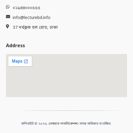
০১৯৪৪০০০৫৫৫
info@lecturebd.info
37 নর্থব্রুক হল রোড, ঢাকা
Address
কপিরাইট © ২০২৬,
লেকচার পাবলিকেশন্স
। সমস্ত অধিকার সংরক্ষিত.