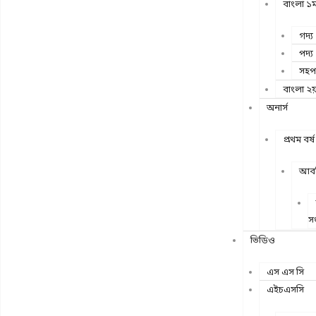
বাংলা ১ম
গদ্য
পদ্য
সহপ
বাংলা ২য়
অনার্স
প্রথম বর্ষ
আবশ
সং
ভিডিও
এস এস সি
এইচএসসি