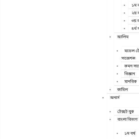
১ম ব
২য় ব
৩য় ব
৪র্থ ব
আলিম
মডেল টেস
সাজেশন্স
কমন সাব
বিজ্ঞান
মানবিক
কামিল
অনার্স
টেক্সট বুক
বাংলা বিভাগ
১ম বর্ষ