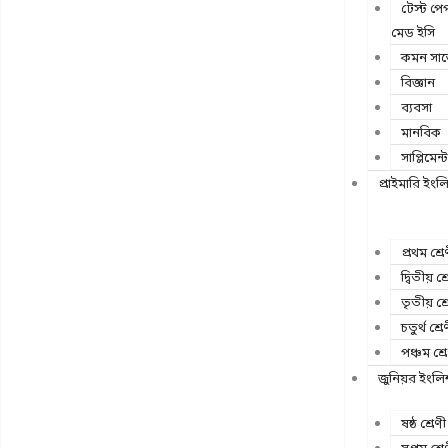
টেস্ট প
মেড ইসি
কমন সাব
বিজ্ঞান
ব্যবসা
মানবিক
সাপ্লিমেন্ট
প্রাইমারি ইংল
প্রথম শ্রে
দ্বিতীয় শ্
তৃতীয় শ্র
চতুর্থ শ্রে
পঞ্চম শ্র
জুনিয়র ইংলিশ
ষষ্ঠ শ্রেণী