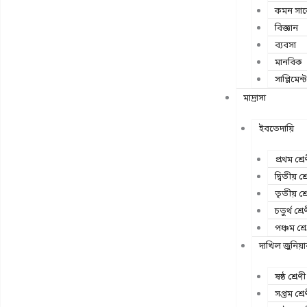
কমন সাব
বিজ্ঞান
ব্যবসা
মানবিক
সাপ্লিমেন্ট
মাদ্রাসা
ইবতেদায়ি
প্রথম শ্রে
দ্বিতীয় শ্
তৃতীয় শ্র
চতুর্থ শ্রে
পঞ্চম শ্র
দাখিল জুনিয়
ষষ্ঠ শ্রেণী
সপ্তম শ্রে