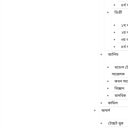
৪র্থ ব
ডিগ্রী
১ম ব
২য় ব
৩য় ব
৪র্থ ব
আলিম
মডেল টেস
সাজেশন্স
কমন সাব
বিজ্ঞান
মানবিক
কামিল
অনার্স
টেক্সট বুক