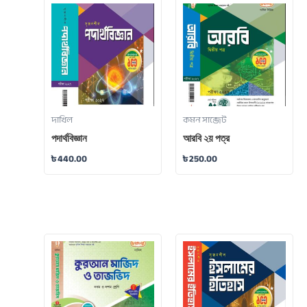
দাখিল
কমন সাব্জেট
পদার্থবিজ্ঞান
আরবি ২য় পত্র
৳
440.00
৳
250.00