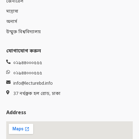
জেনারেল
মাদ্রাসা
অনার্স
উম্মুক্ত বিশ্ববিদ্যালয়
যোগাযোগ করুন
০১৯৪৪০০০৫৫৫
০১৯৪৪০০০৫৫৫
info@lecturebd.info
37 নর্থব্রুক হল রোড, ঢাকা
Address