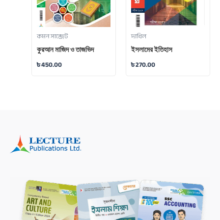
কমন সাব্জেট
দাখিল
কুরআন মাজিদ ও তাজভিদ
ইসলামের ইতিহাস
৳
450.00
৳
270.00