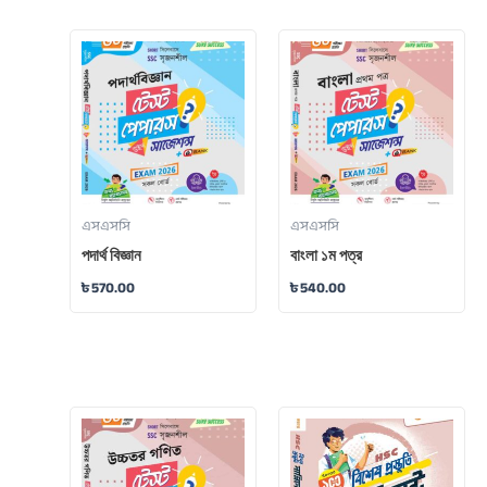
এসএসসি
এসএসসি
পদার্থ বিজ্ঞান
বাংলা ১ম পত্র
৳
570.00
৳
540.00