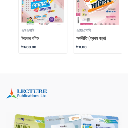
এসএসসি
এইচএসসি
উচ্চতর গণিত
অর্থনীতি (প্রথম পত্র)
৳
600.00
৳
0.00