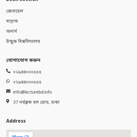
জেনারেল
মাদ্রাসা
অনার্স
উম্মুক্ত বিশ্ববিদ্যালয়
যোগাযোগ করুন
০১৯৪৪০০০৫৫৫
০১৯৪৪০০০৫৫৫
info@lecturebd.info
37 নর্থব্রুক হল রোড, ঢাকা
Address