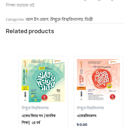
শিক্ষা সহায়ক বই
Categories:
অল ইন ওয়ান
,
উম্মুক্ত বিশ্ববিদ্যালয়
,
ডিগ্রী
Related products
উম্মুক্ত বিশ্ববিদ্যালয়
উম্মুক্ত বিশ্ববিদ্যালয়
একের ভিতর সব (মানবিক
একেরভিতরসব
শিক্ষা) ২য় বর্ষ
৳
0.00