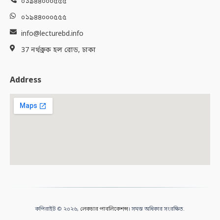
০১৯৪৪০০০৫৫৫
০১৯৪৪০০০৫৫৫
info@lecturebd.info
37 নর্থব্রুক হল রোড, ঢাকা
Address
কপিরাইট © ২০২৬,
লেকচার পাবলিকেশন্স
। সমস্ত অধিকার সংরক্ষিত.