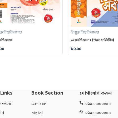
ুক্ত বিশ্ববিদ্যালয়
উম্মুক্ত বিশ্ববিদ্যালয়
রভিতরসব
একের ভিতর সব (পঞ্চম সেমিস্টার)
.00
৳
0.00
 Links
Book Section
যোগাযোগ করুন
্পর্কে
জেনারেল
০১৯৪৪০০০৫৫৫
গণ
মাদ্রাসা
০১৯৪৪০০০৫৫৫