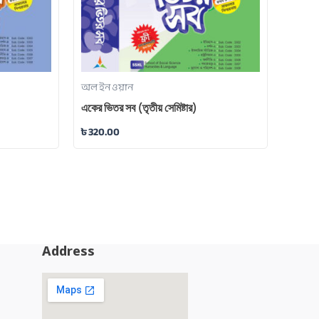
অল ইন ওয়ান
একের ভিতর সব (তৃতীয় সেমিষ্টার)
৳
320.00
Address