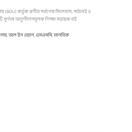
ালয় (BOU) কর্তৃক প্রণীত সর্বশেষ সিলেবাস, পাঠ্যবই ও
পূর্ণাঙ্গ অনুশীলনমূলক শিক্ষা সহায়ক বই
্যালয়
,
অল ইন ওয়ান
,
এসএসসি
,
মানবিক