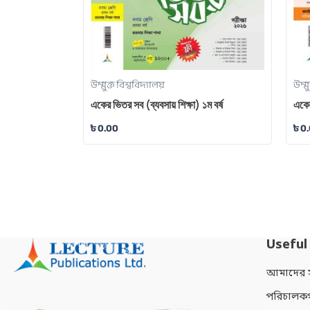
উম্মুক্ত বিশ্ববিদ্যালয়
উম্ম
একের ভিতর সব (ব্যবসায় শিক্ষা) ১ম বর্ষ
একে
৳
0.00
৳
0
Useful
আমাদের সম
পরিচালক