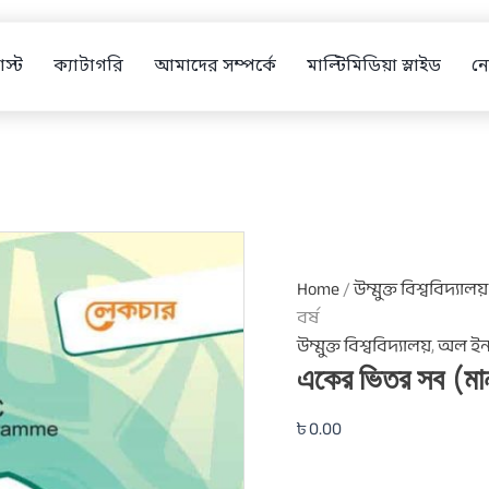
একের
ভিতর
সব
স্ট
ক্যাটাগরি
আমাদের সম্পর্কে
মাল্টিমিডিয়া স্লাইড
নো
(মানবিক
শিক্ষা)
২য়
বর্ষ
quantity
Home
/
উম্মুক্ত বিশ্ববিদ্যালয়
বর্ষ
উম্মুক্ত বিশ্ববিদ্যালয়
,
অল ইন
একের ভিতর সব (মানব
৳
0.00