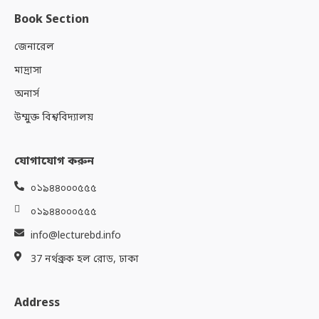
Book Section
জেনারেল
মাদ্রাসা
অনার্স
উম্মুক্ত বিশ্ববিদ্যালয়
যোগাযোগ করুন
০১৯৪৪০০০৫৫৫
০১৯৪৪০০০৫৫৫
info@lecturebd.info
37 নর্থব্রুক হল রোড, ঢাকা
Address