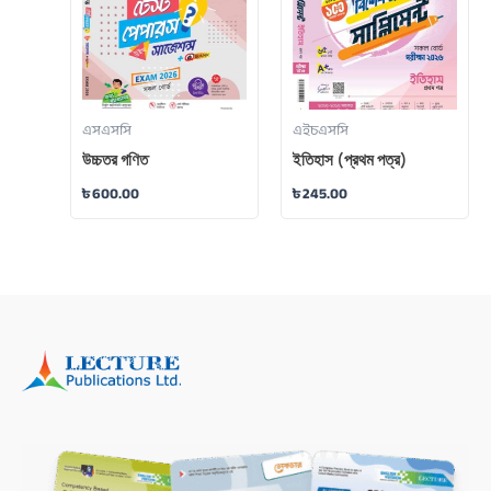
এসএসসি
এইচএসসি
উচ্চতর গণিত
ইতিহাস (প্রথম পত্র)
৳
600.00
৳
245.00