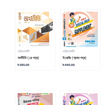
এইচএসসি
এইচএসসি
অর্থনীতি (২য় পত্র)
ইংরেজি (প্রথম পত্র)
৳
385.00
৳
490.00