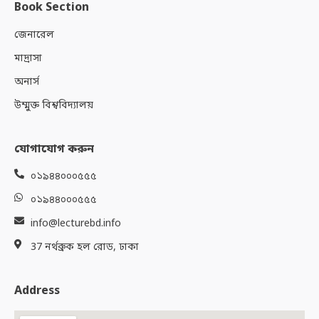
Book Section
জেনারেল
মাদ্রাসা
অনার্স
উম্মুক্ত বিশ্ববিদ্যালয়
যোগাযোগ করুন
০১৯৪৪০০০৫৫৫
০১৯৪৪০০০৫৫৫
info@lecturebd.info
37 নর্থব্রুক হল রোড, ঢাকা
Address