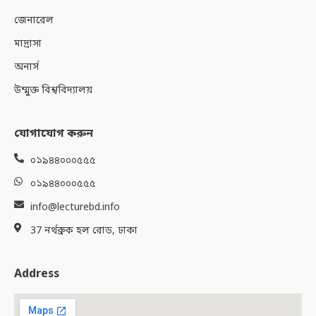
জেনারেল
মাদ্রাসা
অনার্স
উম্মুক্ত বিশ্ববিদ্যালয়
যোগাযোগ করুন
০১৯৪৪০০০৫৫৫
০১৯৪৪০০০৫৫৫
info@lecturebd.info
37 নর্থব্রুক হল রোড, ঢাকা
Address