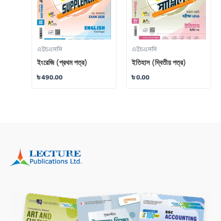
এইচএসসি
এইচএসসি
ইংরেজি (প্রথম পত্র)
ইতিহাস (দ্বিতীয় পত্র)
৳
490.00
৳
0.00