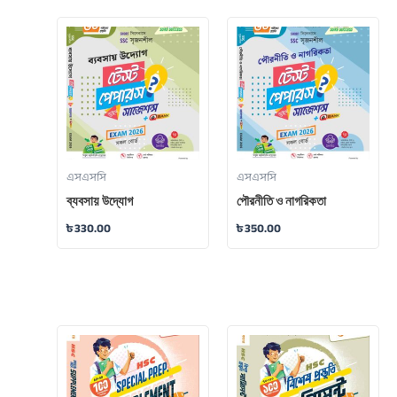
এসএসসি
এসএসসি
ব্যবসায় উদ্যোগ
পৌরনীতি ও নাগরিকতা
৳
330.00
৳
350.00